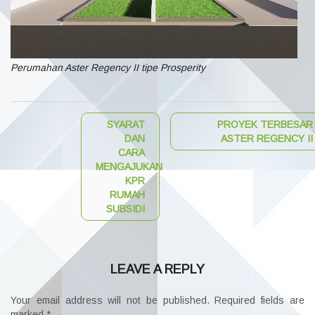
Perumahan Aster Regency II tipe Prosperity
SYARAT
PROYEK TERBESAR
DAN
ASTER REGENCY II
CARA
MENGAJUKAN
KPR
RUMAH
SUBSIDI
LEAVE A REPLY
Your email address will not be published.
Required fields are
marked
*