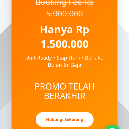
Booking Fee Rp
5.000.000
Hanya Rp
1.500.000
Unit Ready • Siap Huni • Berlaku
Bulan Ini Saja
PROMO TELAH
BERAKHIR
Hubungi Sekarang